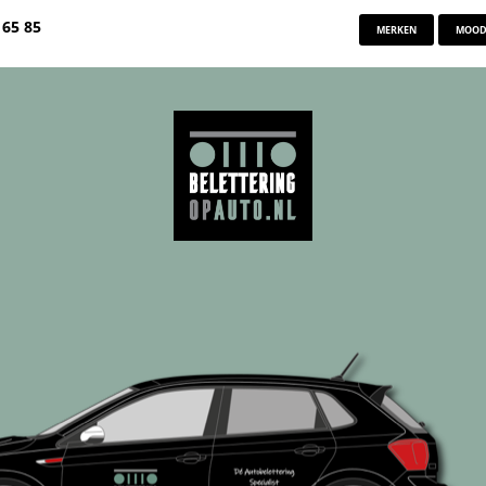
 65 85
MERKEN
MOOD